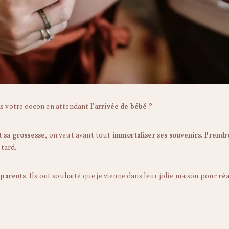
s votre cocon en attendant
l’arrivée de bébé
?
 sa grossesse
, on veut avant tout
immortaliser ses souvenirs
.
Prendr
tard.
 parents
. Ils ont souhaité que je vienne dans leur jolie maison pour
réa