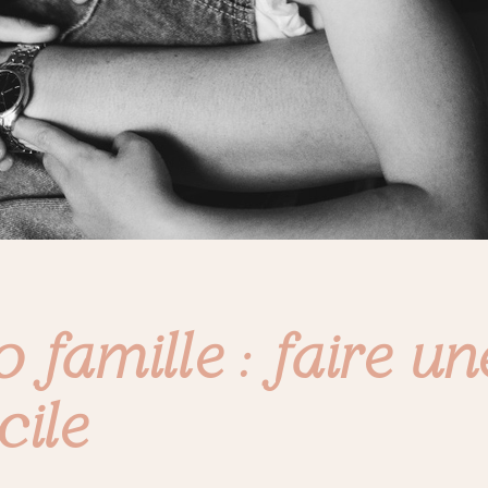
 famille : faire u
cile