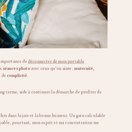
l’importance de
déconnecter de mon portable
es
séances photo
avec ceux qu’on aime :
maternité,
t de
complicité
.
 long terme, aide à continuer la démarche de profiter de
ches dans la joie et la bonne humeur. Un gain calculable
alpable, pourtant, mon esprit et ma concentration me