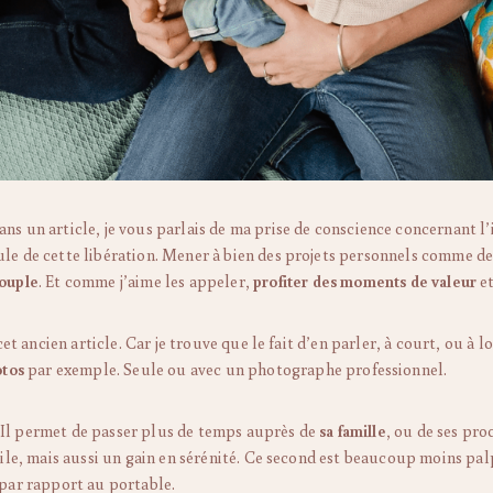
ans un article, je vous parlais de ma prise de conscience concernant 
le de cette libération. Mener à bien des projets personnels comme d
ouple
. Et comme j’aime les appeler,
profiter des moments de valeur
e
cet ancien article. Car je trouve que le fait d’en parler, à court, ou à
otos
par exemple. Seule ou avec un photographe professionnel.
r. Il permet de passer plus de temps auprès de
sa famille
, ou de ses pro
ctile, mais aussi un gain en sérénité. Ce second est beaucoup moins p
 par rapport au portable.